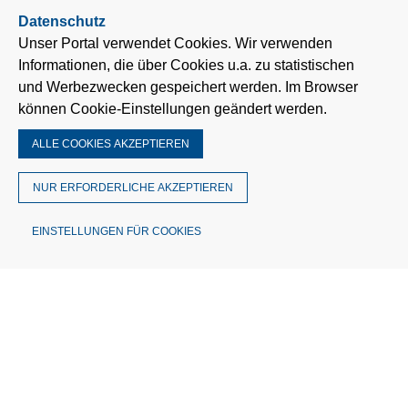
Datenschutz
Unser Portal verwendet Cookies. Wir verwenden
Informationen, die über Cookies u.a. zu statistischen
und Werbezwecken gespeichert werden. Im Browser
können Cookie-Einstellungen geändert werden.
ALLE COOKIES AKZEPTIEREN
NUR ERFORDERLICHE AKZEPTIEREN
EINSTELLUNGEN FÜR COOKIES
© MÜTRON Müller GmbH & Co. KG
Theodor-Barth-Str. 30 | 28832 Achim
Deutschland
Telefon: 0421 3056-0
Fax: 0421 3056-148
info@muetron.de