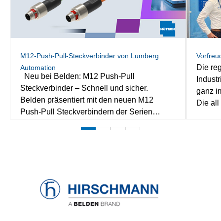
Hirschmann INET
Lumberg Automation
M12-Push-Pull-Steckverbinder von Lumberg
Vorfreu
Die re
Automation
Lumberg Connect
Neu bei Belden: M12 Push-Pull
Industrie
Steckverbinder – Schnell und sicher.
ganz i
Lütze
Belden präsentiert mit den neuen M12
Die all
Push-Pull Steckverbindern der Serien
Lösunge
PP12M und RP12M eine innovative Lösung
Marquardt
nachha
für die industrielle und transporttechnische
Wir si
Konnektivität. Die Steckverbinder von
Oktobe
Patlite
Lumberg Automation entsprechen dem
Anwen
internationalen Standard IEC 61076-2-010
Konzep
Phoenix Contact
und bieten eine werkzeuglose, schnell
Unsere 
verriegelnde Verbindung – ideal für
Wissen
anspruchsvolle Umgebungen, in denen
Rafi
nächste
Zuverlässigkeit und Effi ...