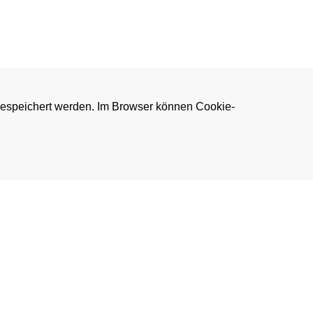
gespeichert werden. Im Browser können Cookie-
© MÜTRON Müller GmbH & Co. KG
heodor-Barth-Str. 30 | 28832 Achim
Deutschland
Telefon: 0421 3056-0
Fax: 0421 3056-148
info@muetron.de
USt.-IdNr. DE 114530508