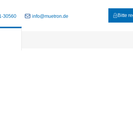
Bitte r
1-30560
info@muetron.de