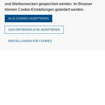
und Werbezwecken gespeichert werden. Im Browser
können Cookie-Einstellungen geändert werden.
ALLE COOKIES AKZEPTIEREN
NUR ERFORDERLICHE AKZEPTIEREN
EINSTELLUNGEN FÜR COOKIES
© MÜTRON Müller GmbH & Co. KG
Theodor-Barth-Str. 30 | 28832 Achim
Deutschland
Telefon: 0421 3056-0
Fax: 0421 3056-148
info@muetron.de
USt.-IdNr. DE 114530508
Amtsgericht Walsrode