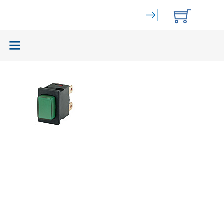
Elektromechanik
(59465)
Bahngeräte
(9)
Stromversorgung
(262)
Displays
(141)
Zurück