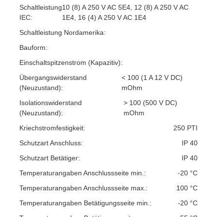
Schaltleistung
10 (8) A 250 V AC 5E4, 12 (8) A 250 V AC
IEC:
1E4, 16 (4) A 250 V AC 1E4
Schaltleistung Nordamerika:
Bauform:
Einschaltspitzenstrom (Kapazitiv):
Übergangswiderstand
< 100 (1 A 12 V DC)
(Neuzustand):
mOhm
Isolationswiderstand
> 100 (500 V DC)
(Neuzustand):
mOhm
Kriechstromfestigkeit:
250 PTI
Schutzart Anschluss:
IP 40
Schutzart Betätiger:
IP 40
Temperaturangaben Anschlussseite min.:
-20 °C
Temperaturangaben Anschlussseite max.:
100 °C
Temperaturangaben Betätigungsseite min.:
-20 °C