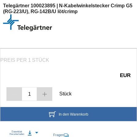
Telegärtner 100023895 | N-Kabelwinkelstecker Crimp G5
(RG-223/U), RG-142B/U löt/crimp
PREIS PER 1 STÜCK
EUR
Stück
In den Warenkorb
Datenblatt
Herunterladen
Fragen