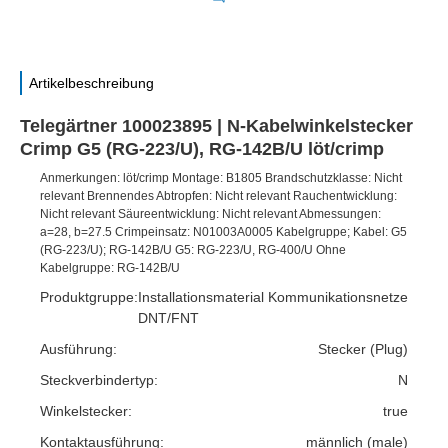
Artikelbeschreibung
Telegärtner 100023895 | N-Kabelwinkelstecker
Crimp G5 (RG-223/U), RG-142B/U löt/crimp
Anmerkungen: löt/crimp Montage: B1805 Brandschutzklasse: Nicht
relevant Brennendes Abtropfen: Nicht relevant Rauchentwicklung:
Nicht relevant Säureentwicklung: Nicht relevant Abmessungen:
a=28, b=27.5 Crimpeinsatz: N01003A0005 Kabelgruppe; Kabel: G5
(RG-223/U); RG-142B/U G5: RG-223/U, RG-400/U Ohne
Kabelgruppe: RG-142B/U
Produktgruppe:
Installationsmaterial Kommunikationsnetze
DNT/FNT
Ausführung:
Stecker (Plug)
Steckverbindertyp:
N
Winkelstecker:
true
Kontaktausführung:
männlich (male)