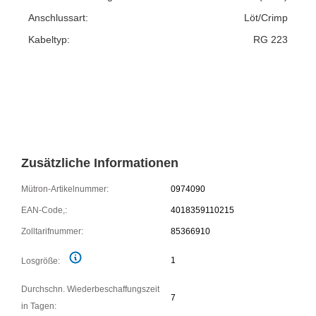
Anschlussart:
Löt/Crimp
Kabeltyp:
RG 223
Zusätzliche Informationen
Mütron-Artikelnummer:
0974090
EAN-Code,:
4018359110215
Zolltarifnummer:
85366910
1
Losgröße:
Durchschn. Wiederbeschaffungszeit
7
in Tagen: