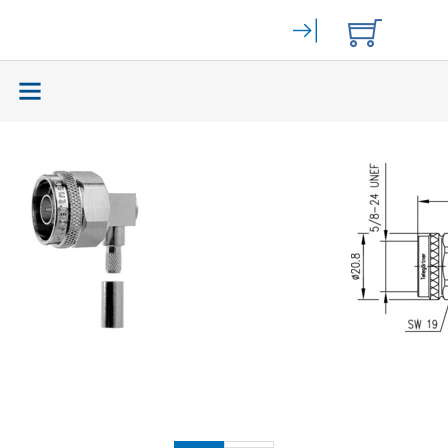
Elektromechanik
(59465)
Bahngeräte
(9)
Stromversorgung
(262)
Displays
(141)
Zurück