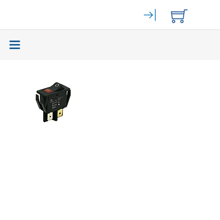
Elektromechanik
(59465)
Bahngeräte
(9)
Stromversorgung
(262)
Displays
(141)
Zurück