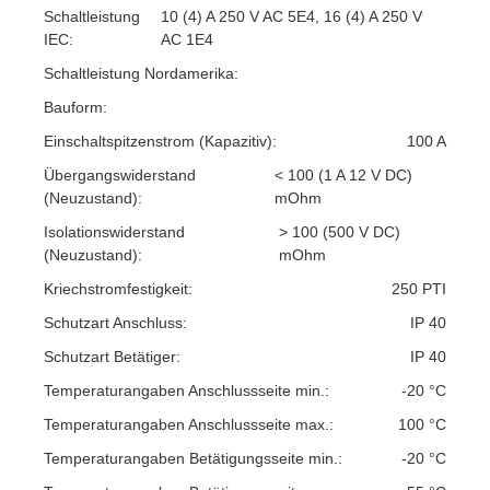
Schaltleistung
10 (4) A 250 V AC 5E4, 16 (4) A 250 V
IEC:
AC 1E4
Schaltleistung Nordamerika:
Bauform:
Einschaltspitzenstrom (Kapazitiv):
100 A
Übergangswiderstand
< 100 (1 A 12 V DC)
(Neuzustand):
mOhm
Isolationswiderstand
> 100 (500 V DC)
(Neuzustand):
mOhm
Kriechstromfestigkeit:
250 PTI
Schutzart Anschluss:
IP 40
Schutzart Betätiger:
IP 40
Temperaturangaben Anschlussseite min.:
-20 °C
Temperaturangaben Anschlussseite max.:
100 °C
Temperaturangaben Betätigungsseite min.:
-20 °C