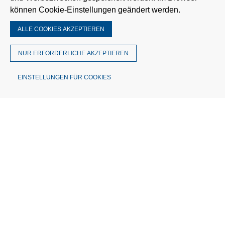
können Cookie-Einstellungen geändert werden.
ALLE COOKIES AKZEPTIEREN
NUR ERFORDERLICHE AKZEPTIEREN
EINSTELLUNGEN FÜR COOKIES
© MÜTRON Müller GmbH & Co. KG
Theodor-Barth-Str. 30 | 28832 Achim
Deutschland
Telefon: 0421 3056-0
Fax: 0421 3056-148
info@muetron.de
USt.-IdNr. DE 114530508
Amtsgericht Walsrode