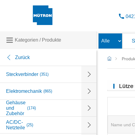
042
Kategorien / Produkte
Zurück
Produk
Steckverbinder
(351)
Lütze
Filter 
Elektromechanik
(865)
Gehäuse
und
(174)
Zubehör
AC/DC-
Name und C
(25)
Netzteile