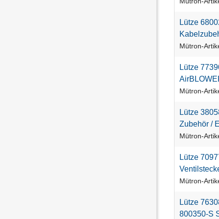
Mütron-Arti
L
ü
t
z
e
6
8
0
0
K
a
b
e
l
z
u
b
e
Mütron-Arti
L
ü
t
z
e
7
7
3
9
A
i
r
B
L
O
W
E
Mütron-Arti
L
ü
t
z
e
3
8
0
5
Z
u
b
e
h
ö
r
/
Mütron-Arti
L
ü
t
z
e
7
0
9
7
V
e
n
t
i
l
s
t
e
c
k
Mütron-Arti
L
ü
t
z
e
7
6
3
0
8
0
0
3
5
0
-
S