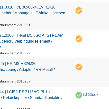
1
1
.
0
0
1
0
|
V
L
3
0
x
6
0
x
4
,
1
V
P
E
=
1
0
u
b
e
h
ö
r
/
M
o
n
t
a
g
e
t
e
i
l
/
W
i
n
k
e
l
L
a
s
c
h
e
n
kelnummer: 2010551
7
1
.
0
1
0
0
|
T
-
N
u
t
M
5
L
S
C
A
i
r
S
T
R
E
A
M
u
b
e
h
ö
r
/
V
e
r
b
i
n
d
u
n
g
s
e
l
e
m
e
n
t
/
n
kelnummer: 2010627
2
5
|
R
R
M
S
M
3
2
/
M
2
0
h
r
a
u
b
u
n
g
/
A
d
a
p
t
e
r
/
R
R
M
e
t
a
l
l
/
kelnummer: 2010937
4
4
|
L
C
I
S
2
-
R
S
P
1
1
5
A
C
-
P
I
-
1
U
10 Stück
/
R
e
l
a
i
s
k
o
p
p
l
e
r
/
S
t
a
n
d
a
r
d
k
o
n
t
a
k
t
e
/