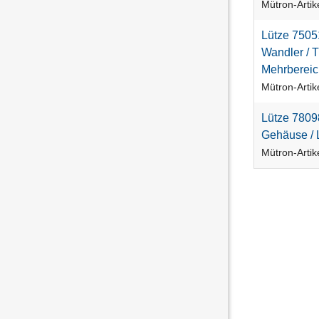
Mütron-Arti
L
ü
t
z
e
7
5
0
5
W
a
n
d
l
e
r
/
T
M
e
h
r
b
e
r
e
i
c
Mütron-Arti
L
ü
t
z
e
7
8
0
9
G
e
h
ä
u
s
e
/
Mütron-Arti