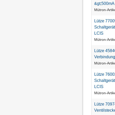
&
g
t
;
5
0
0
m
A
Mütron-Arti
L
ü
t
z
e
7
7
0
0
S
c
h
a
l
t
g
e
r
ä
t
L
C
I
S
Mütron-Arti
L
ü
t
z
e
4
5
8
4
V
e
r
b
i
n
d
u
n
Mütron-Arti
L
ü
t
z
e
7
6
0
0
S
c
h
a
l
t
g
e
r
ä
t
L
C
I
S
Mütron-Arti
L
ü
t
z
e
7
0
9
7
V
e
n
t
i
l
s
t
e
c
k