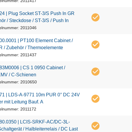
kelnummer: 2011417
2
4
|
P
l
u
g
S
o
c
k
e
t
S
T
-
3
/
S
P
u
s
h
I
n
G
R
h
ö
r
/
S
t
e
c
k
d
o
s
e
/
S
T
-
3
/
S
/
P
u
s
h
I
n
kelnummer: 2011046
0
0
.
0
0
0
1
|
P
T
1
0
0
E
l
e
m
e
n
t
C
a
b
i
n
e
t
/
R
/
Z
u
b
e
h
ö
r
/
T
h
e
r
m
o
e
l
e
m
e
n
t
e
kelnummer: 2011437
8
3
M
0
0
0
6
|
C
S
1
0
9
5
0
C
a
b
i
n
e
t
/
E
M
V
/
C
-
S
c
h
i
e
n
e
n
kelnummer: 2010650
7
1
|
L
D
S
-
A
-
9
7
7
1
1
0
m
P
U
R
0
°
D
C
2
4
V
e
r
m
i
t
L
e
i
t
u
n
g
B
a
u
f
.
A
kelnummer: 2011172
8
0
.
0
3
5
0
|
L
C
I
S
-
S
R
K
F
-
A
C
/
D
C
-
3
L
-
S
c
h
a
l
t
g
e
r
ä
t
/
H
a
l
b
l
e
i
t
e
r
r
e
l
a
i
s
/
D
C
L
a
s
t