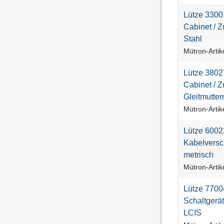
L
ü
t
z
e
3
3
0
0
C
a
b
i
n
e
t
/
Z
S
t
a
h
l
Mütron-Arti
L
ü
t
z
e
3
8
0
2
C
a
b
i
n
e
t
/
Z
G
l
e
i
t
m
u
t
t
e
r
Mütron-Arti
L
ü
t
z
e
6
0
0
2
K
a
b
e
l
v
e
r
s
c
m
e
t
r
i
s
c
h
Mütron-Arti
L
ü
t
z
e
7
7
0
0
S
c
h
a
l
t
g
e
r
ä
t
L
C
I
S