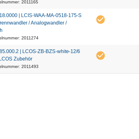
kelnummer: 2011165
1
8
.
0
0
0
0
|
L
C
I
S
-
W
A
A
-
M
A
-
0
5
1
8
-
1
7
5
-
S
r
e
n
n
w
a
n
d
l
e
r
/
A
n
a
l
o
g
w
a
n
d
l
e
r
/
h
kelnummer: 2011274
8
5
.
0
0
0
.
2
|
L
C
O
S
-
Z
B
-
B
Z
S
-
w
h
i
t
e
-
1
2
/
6
L
C
O
S
Z
u
b
e
h
ö
r
kelnummer: 2011493