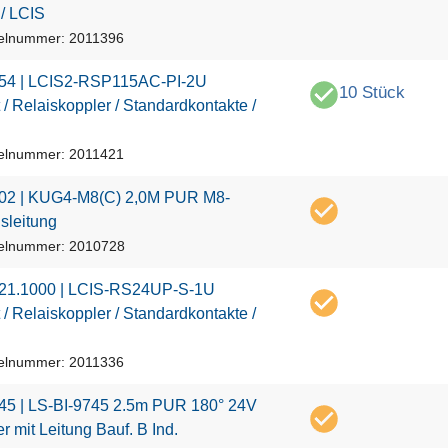
/
L
C
I
S
kelnummer: 2011396
5
4
|
L
C
I
S
2
-
R
S
P
1
1
5
A
C
-
P
I
-
2
U
10 Stück
/
R
e
l
a
i
s
k
o
p
p
l
e
r
/
S
t
a
n
d
a
r
d
k
o
n
t
a
k
t
e
/
kelnummer: 2011421
0
2
|
K
U
G
4
-
M
8
(
C
)
2
,
0
M
P
U
R
M
8
-
g
s
l
e
i
t
u
n
g
kelnummer: 2010728
2
1
.
1
0
0
0
|
L
C
I
S
-
R
S
2
4
U
P
-
S
-
1
U
/
R
e
l
a
i
s
k
o
p
p
l
e
r
/
S
t
a
n
d
a
r
d
k
o
n
t
a
k
t
e
/
kelnummer: 2011336
4
5
|
L
S
-
B
I
-
9
7
4
5
2
.
5
m
P
U
R
1
8
0
°
2
4
V
e
r
m
i
t
L
e
i
t
u
n
g
B
a
u
f
.
B
I
n
d
.