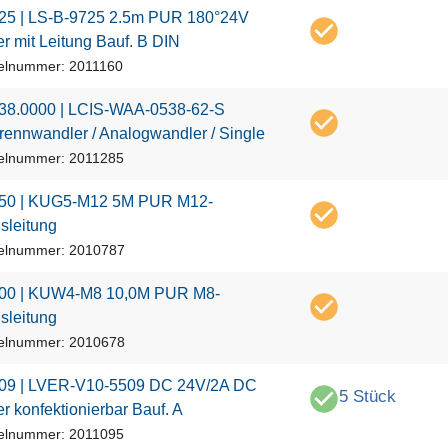
2
5
|
L
S
-
B
-
9
7
2
5
2
.
5
m
P
U
R
1
8
0
°
2
4
V
e
r
m
i
t
L
e
i
t
u
n
g
B
a
u
f
.
B
D
I
N
kelnummer: 2011160
3
8
.
0
0
0
0
|
L
C
I
S
-
W
A
A
-
0
5
3
8
-
6
2
-
S
r
e
n
n
w
a
n
d
l
e
r
/
A
n
a
l
o
g
w
a
n
d
l
e
r
/
S
i
n
g
l
e
kelnummer: 2011285
5
0
|
K
U
G
5
-
M
1
2
5
M
P
U
R
M
1
2
-
g
s
l
e
i
t
u
n
g
kelnummer: 2010787
0
0
|
K
U
W
4
-
M
8
1
0
,
0
M
P
U
R
M
8
-
g
s
l
e
i
t
u
n
g
kelnummer: 2010678
0
9
|
L
V
E
R
-
V
1
0
-
5
5
0
9
D
C
2
4
V
/
2
A
D
C
5 Stück
e
r
k
o
n
f
e
k
t
i
o
n
i
e
r
b
a
r
B
a
u
f
.
A
kelnummer: 2011095