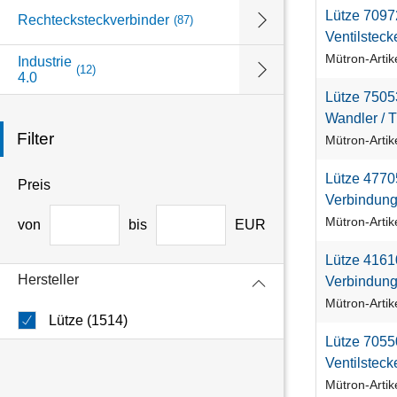
L
ü
t
z
e
7
0
9
7
Rechtecksteckverbinder
(87)
V
e
n
t
i
l
s
t
e
c
k
Mütron-Arti
Industrie
(12)
4.0
L
ü
t
z
e
7
5
0
5
W
a
n
d
l
e
r
/
T
Filter
Mütron-Arti
L
ü
t
z
e
4
7
7
0
Preis
V
e
r
b
i
n
d
u
n
Mütron-Arti
von
bis
EUR
L
ü
t
z
e
4
1
6
1
Hersteller
V
e
r
b
i
n
d
u
n
Mütron-Arti
Lütze (1514)
L
ü
t
z
e
7
0
5
5
V
e
n
t
i
l
s
t
e
c
k
Mütron-Arti