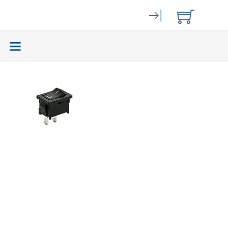
Elektromechanik
(59465)
Bahngeräte
(9)
Stromversorgung
(262)
Displays
(141)
Zurück