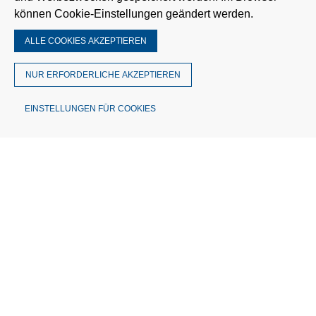
können Cookie-Einstellungen geändert werden.
ALLE COOKIES AKZEPTIEREN
NUR ERFORDERLICHE AKZEPTIEREN
EINSTELLUNGEN FÜR COOKIES
© MÜTRON Müller GmbH & Co. KG
Theodor-Barth-Str. 30 | 28832 Achim
Deutschland
Telefon: 0421 3056-0
Fax: 0421 3056-148
info@muetron.de
USt.-IdNr. DE 114530508
Amtsgericht Walsrode