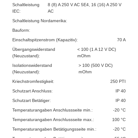
Schaltleistung
8 (8) A 250 V AC 5E4, 16 (16) A 250 V
IEC:
AC
Schaltleistung Nordamerika:
Bauform:
Einschaltspitzenstrom (Kapazitiv):
70 A
Übergangswiderstand
< 100 (1 A 12 V DC)
(Neuzustand):
mOhm
Isolationswiderstand
> 100 (500 V DC)
(Neuzustand):
mOhm
Kriechstromfestigkeit:
250 PTI
Schutzart Anschluss:
IP 40
Schutzart Betätiger:
IP 40
Temperaturangaben Anschlussseite min.:
-20 °C
Temperaturangaben Anschlussseite max.:
100 °C
Temperaturangaben Betätigungsseite min.:
-20 °C