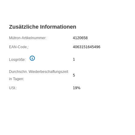
Zusätzliche Informationen
Mütron-Artikelnummer:
4120658
EAN-Code,:
4063151645496
1
Losgröße:
Durchschn. Wiederbeschaffungszeit
5
in Tagen:
USt.:
19%