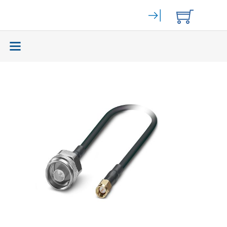
Elektromechanik
(59465)
Bahngeräte
(9)
Stromversorgung
(262)
Displays
(141)
Zurück