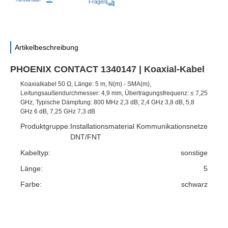
Herunterladen
Fragen
Artikelbeschreibung
PHOENIX CONTACT 1340147 | Koaxial-Kabel
Koaxialkabel 50 Ω, Länge: 5 m, N(m) - SMA(m),
Leitungsaußendurchmesser: 4,9 mm, Übertragungsfrequenz: ≤ 7,25
GHz, Typische Dämpfung: 800 MHz 2,3 dB, 2,4 GHz 3,8 dB, 5,8
GHz 6 dB, 7,25 GHz 7,3 dB
Produktgruppe:
Installationsmaterial Kommunikationsnetze
DNT/FNT
Kabeltyp:
sonstige
Länge:
5
Farbe:
schwarz