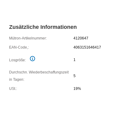
Zusätzliche Informationen
Mütron-Artikelnummer:
4120647
EAN-Code,:
4063151646417
1
Losgröße:
Durchschn. Wiederbeschaffungszeit
5
in Tagen:
USt.:
19%