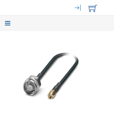
Elektromechanik
(59465)
Bahngeräte
(9)
Stromversorgung
(262)
Displays
(141)
Zurück