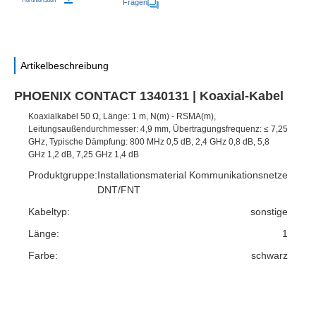
Herunterladen
Fragen
Artikelbeschreibung
PHOENIX CONTACT 1340131 | Koaxial-Kabel
Koaxialkabel 50 Ω, Länge: 1 m, N(m) - RSMA(m),
Leitungsaußendurchmesser: 4,9 mm, Übertragungsfrequenz: ≤ 7,25
GHz, Typische Dämpfung: 800 MHz 0,5 dB, 2,4 GHz 0,8 dB, 5,8
GHz 1,2 dB, 7,25 GHz 1,4 dB
Produktgruppe:
Installationsmaterial Kommunikationsnetze
DNT/FNT
Kabeltyp:
sonstige
Länge:
1
Farbe:
schwarz