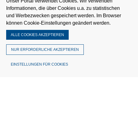
Unser Portal verwendet Cookies. Wir verwenden
Informationen, die über Cookies u.a. zu statistischen
und Werbezwecken gespeichert werden. Im Browser
können Cookie-Einstellungen geändert werden.
ALLE COOKIES AKZEPTIEREN
NUR ERFORDERLICHE AKZEPTIEREN
EINSTELLUNGEN FÜR COOKIES
© MÜTRON Müller GmbH & Co. KG
Theodor-Barth-Str. 30 | 28832 Achim
Deutschland
Telefon: 0421 3056-0
Fax: 0421 3056-148
info@muetron.de
USt.-IdNr. DE 114530508
Amtsgericht Walsrode