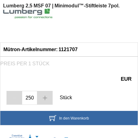
Lumberg 2,5 MSF 07 | Minimodul™-Stiftleiste 7pol.
Zugfedertechnik
(159)
Schneidklemmenanschluss
(212)
Schraubanschluss
(6789)
Mütron-Artikelnummer:
1121707
Flachkabel-Steckverbinder
(1)
PREIS PER 1 STÜCK
EUR
Stück
In den Warenkorb
Datenblatt