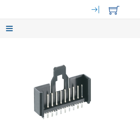
Elektromechanik
(59465)
Bahngeräte
(9)
Stromversorgung
(262)
Displays
(141)
Zurück
Leiterplattensteckverbinder diverse
(47)
Zubehör; Leiterplattensteckverbinder
(213)
Push-In-Federtechnik
(92)