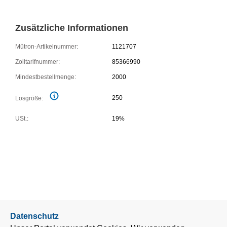
Zusätzliche Informationen
Mütron-Artikelnummer:
1121707
Zolltarifnummer:
85366990
Mindestbestellmenge:
2000
250
Losgröße:
USt.:
19%
Datenschutz