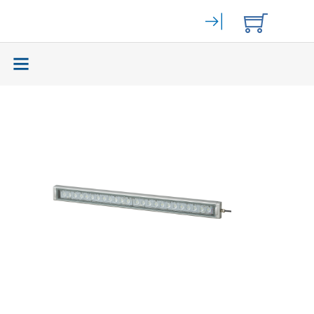
Elektromechanik
(59465)
Bahngeräte
(9)
Stromversorgung
(262)
Displays
(141)
Zurück
mit integrierter Lampe
(44)
mit integrierter LED
(251)