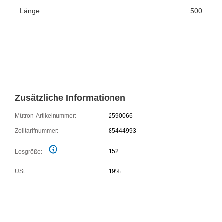
Länge:
500
Zusätzliche Informationen
Mütron-Artikelnummer:
2590066
Zolltarifnummer:
85444993
152
Losgröße:
USt.:
19%