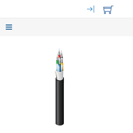
Elektromechanik
(59465)
Bahngeräte
(9)
Stromversorgung
(262)
Displays
(141)
Zurück