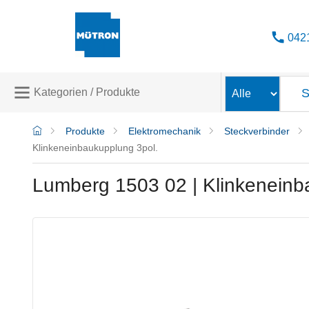
042
Kategorien / Produkte
Produkte
Elektromechanik
Steckverbinder
PRODUKTE
Klinkeneinbaukupplung 3pol.
Elektromechanik
(59465)
Lumberg 1503 02 | Klinkeneinb
Bahngeräte
(9)
Stromversorgung
(262)
Displays
(141)