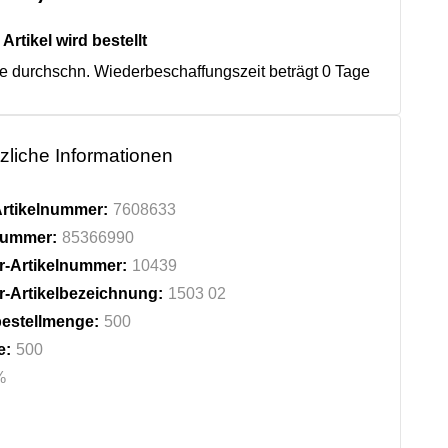
Artikel wird bestellt
e durchschn. Wiederbeschaffungszeit beträgt 0 Tage
zliche Informationen
rtikelnummer:
7608633
fnummer:
85366990
er-Artikelnummer:
10439
er-Artikelbezeichnung:
1503 02
estellmenge:
500
e:
500
%