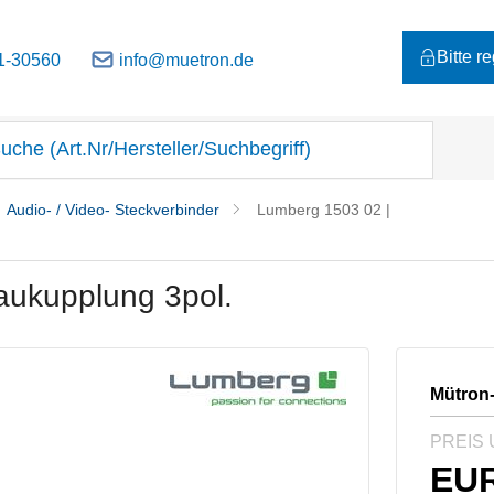
Bitte r
1-30560
info@muetron.de
Audio- / Video- Steckverbinder
Lumberg 1503 02 |
aukupplung 3pol.
Mütron
PREIS 
EU