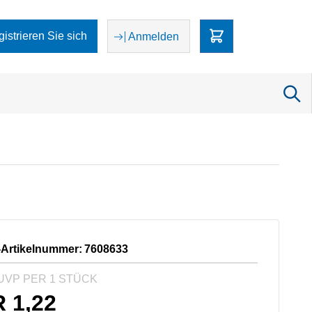
egistrieren Sie sich
Anmelden
-Artikelnummer:
7608633
UVP PER 1 STÜCK
R
1,22