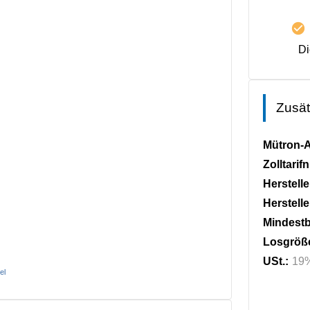
Di
Zusät
Mütron-A
Zolltari
Herstell
Herstell
Mindestb
Losgröß
USt.:
19
el