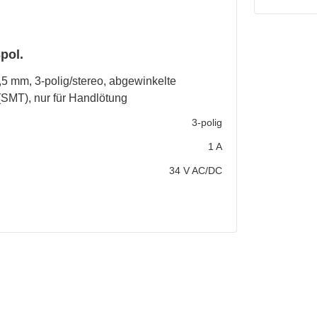
pol.
 mm, 3-polig/stereo, abgewinkelte
 (SMT), nur für Handlötung
3-polig
1 A
34 V AC/DC