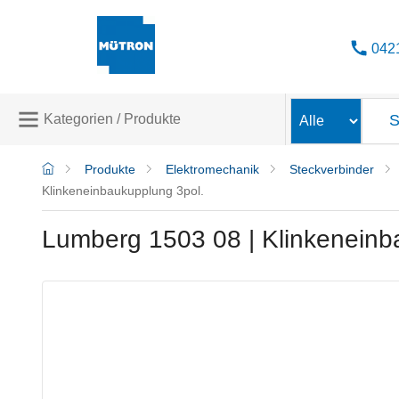
042
Kategorien / Produkte
Produkte
Elektromechanik
Steckverbinder
PRODUKTE
Klinkeneinbaukupplung 3pol.
Elektromechanik
(59465)
Lumberg 1503 08 | Klinkeneinb
Bahngeräte
(9)
Stromversorgung
(262)
Displays
(141)