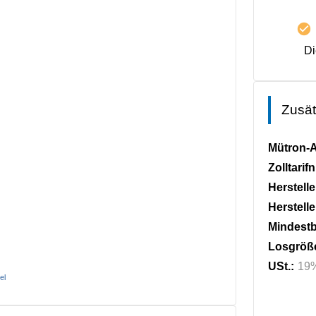
Di
Zusät
Mütron-A
Zolltari
Herstell
Herstell
Mindestb
Losgröß
USt.:
19
el