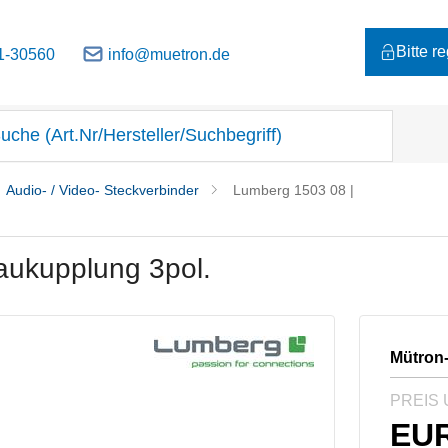
Bitte r
1-30560
info@muetron.de
Audio- / Video- Steckverbinder
Lumberg 1503 08 |
aukupplung 3pol.
Mütron
PREIS 
EU