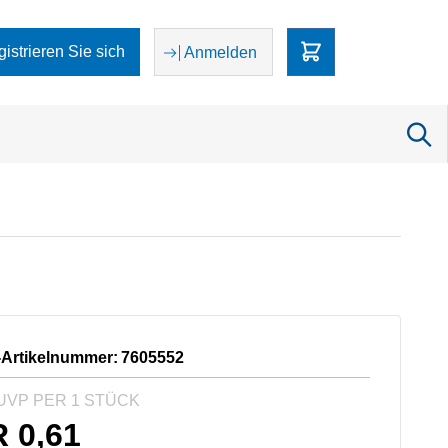
egistrieren Sie sich
Anmelden
-Artikelnummer:
7605552
UVP PER 1 STÜCK
R
0,61