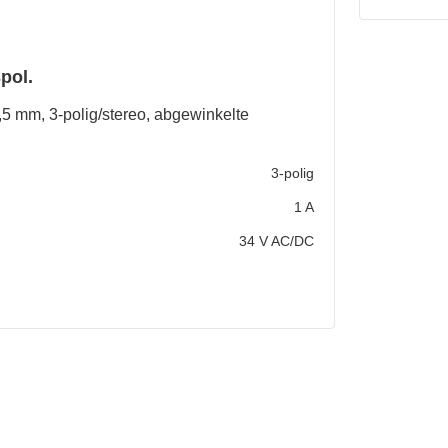
pol.
 mm, 3-polig/stereo, abgewinkelte
3-polig
1 A
34 V AC/DC